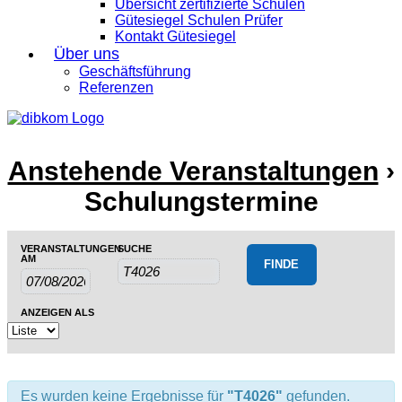
Übersicht zertifizierte Schulen
Gütesiegel Schulen Prüfer
Kontakt Gütesiegel
Über uns
Geschäftsführung
Referenzen
Anstehende Veranstaltungen
›
Schulungstermine
Veranstaltungen
Veranstaltungen
VERANSTALTUNGEN
SUCHE
Veranstaltung
Suche
AM
Suche
Ansichten-
und
Navigation
Ansichten,
ANZEIGEN ALS
Navigation
Es wurden keine Ergebnisse für
"T4026"
gefunden.