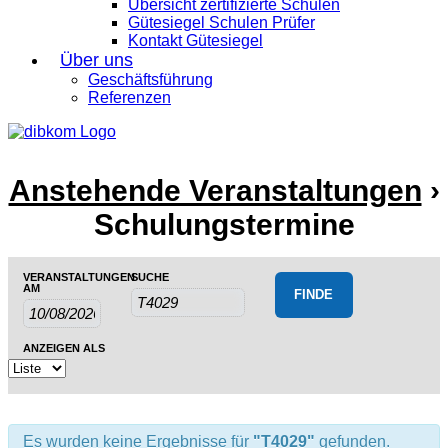
Übersicht zertifizierte Schulen
Gütesiegel Schulen Prüfer
Kontakt Gütesiegel
Über uns
Geschäftsführung
Referenzen
Anstehende Veranstaltungen
›
Schulungstermine
Veranstaltungen
Veranstaltungen
VERANSTALTUNGEN
SUCHE
Veranstaltung
Suche
AM
Suche
Ansichten-
und
Navigation
Ansichten,
ANZEIGEN ALS
Navigation
Es wurden keine Ergebnisse für
"T4029"
gefunden.