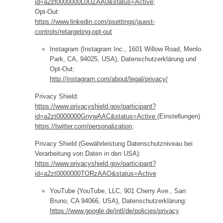
id=a2zt0000000L0UZAA0&status=Active
;
Opt-Out:
https://www.linkedin.com/psettings/guest-
controls/retargeting-opt-out
Instagram (Instagram Inc., 1601 Willow Road, Menlo
Park, CA, 94025, USA), Datenschutzerklärung und
Opt-Out:
http://instagram.com/about/legal/privacy/
Privacy Shield:
https://www.privacyshield.gov/participant?
id=a2zt0000000GnywAAC&status=Active
(Einstellungen)
https://twitter.com/personalization
;
Privacy Shield (Gewährleistung Datenschutzniveau bei
Verarbeitung von Daten in den USA):
https://www.privacyshield.gov/participant?
id=a2zt0000000TORzAAO&status=Active
YouTube (YouTube, LLC, 901 Cherry Ave., San
Bruno, CA 94066, USA), Datenschutzerklärung:
https://www.google.de/intl/de/policies/privacy