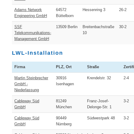
Adams Network
64572
Hessenring 3
26-2
Engineering GmbH
Büttelborn
SSF
13509 Berlin
Breitenbachstraße
30-2
Telekommunikations-
10
Management GmbH
LWL-Installation
Firma
PLZ, Ort
Straße
Zertif
Martin Steinbrecher
30916
Krendelstr. 32
2-4
GmbH -
Isenhagen
Niederlassung
Cableway Süd
81249
Franz-Josef-
3-2
GmbH
München
Delonge-Str. 1
Cableway Süd
90449
Südwestpark 48
3-2
GmbH
Nürnberg