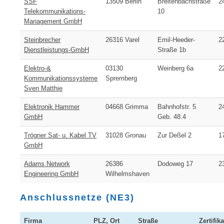
SSF
13509 Berlin
Breitenbachstraße
2
Telekommunikations-
10
Management GmbH
Steinbrecher
26316 Varel
Emil-Heeder-
2
Dienstleistungs-GmbH
Straße 1b
Elektro-&
03130
Weinberg 6a
2
Kommunikationssysteme
Spremberg
Sven Matthie
Elektronik Hammer
04668 Grimma
Bahnhofstr. 5
2
GmbH
Geb. 48.4
Trögner Sat- u. Kabel TV
31028 Gronau
Zur Deßel 2
1
GmbH
Adams Network
26386
Dodoweg 17
2
Engineering GmbH
Wilhelmshaven
Anschlussnetze (NE3)
Firma
PLZ, Ort
Straße
Zertifika