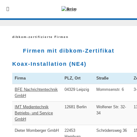
dibkom-zertifizierte Firmen
Firmen mit dibkom-Zertifikat
Koax-Installation (NE4)
Firma
PLZ, Ort
Straße
Ze
BFE Nachrichtentechnik
04329 Leipzig
Mommsenstr. 6
3
GmbH
IMT Medientechnik
12681 Berlin
Wolfener Str. 32-
1
Betriebs- und Service
34
GmbH
Dieter Momberger GmbH
22453
Schrödersweg 36
1
Hamburg