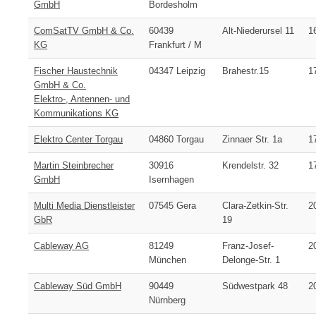
GmbH
Bordesholm
ComSatTV GmbH & Co.
60439
Alt-Niederursel 11
1
KG
Frankfurt / M
Fischer Haustechnik
04347 Leipzig
Brahestr.15
1
GmbH & Co.
Elektro-, Antennen- und
Kommunikations KG
Elektro Center Torgau
04860 Torgau
Zinnaer Str. 1a
1
Martin Steinbrecher
30916
Krendelstr. 32
1
GmbH
Isernhagen
Multi Media Dienstleister
07545 Gera
Clara-Zetkin-Str.
2
GbR
19
Cableway AG
81249
Franz-Josef-
2
München
Delonge-Str. 1
Cableway Süd GmbH
90449
Südwestpark 48
2
Nürnberg