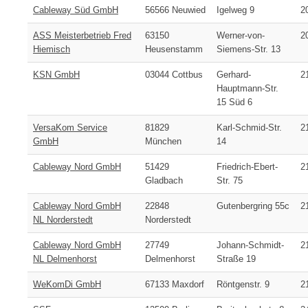
Cableway Süd GmbH
56566 Neuwied
Igelweg 9
2
ASS Meisterbetrieb Fred
63150
Werner-von-
2
Hiemisch
Heusenstamm
Siemens-Str. 13
KSN GmbH
03044 Cottbus
Gerhard-
2
Hauptmann-Str.
15 Süd 6
VersaKom Service
81829
Karl-Schmid-Str.
2
GmbH
München
14
Cableway Nord GmbH
51429
Friedrich-Ebert-
2
Gladbach
Str. 75
Cableway Nord GmbH
22848
Gutenbergring 55c
2
NL Norderstedt
Norderstedt
Cableway Nord GmbH
27749
Johann-Schmidt-
2
NL Delmenhorst
Delmenhorst
Straße 19
WeKomDi GmbH
67133 Maxdorf
Röntgenstr. 9
2