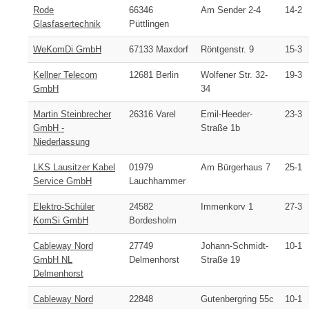
Rode
66346
Am Sender 2-4
14-2
Glasfasertechnik
Püttlingen
WeKomDi GmbH
67133 Maxdorf
Röntgenstr. 9
15-3
Kellner Telecom
12681 Berlin
Wolfener Str. 32-
19-3
GmbH
34
Martin Steinbrecher
26316 Varel
Emil-Heeder-
23-3
GmbH -
Straße 1b
Niederlassung
LKS Lausitzer Kabel
01979
Am Bürgerhaus 7
25-1
Service GmbH
Lauchhammer
Elektro-Schüler
24582
Immenkorv 1
27-3
KomSi GmbH
Bordesholm
Cableway Nord
27749
Johann-Schmidt-
10-1
GmbH NL
Delmenhorst
Straße 19
Delmenhorst
Cableway Nord
22848
Gutenbergring 55c
10-1