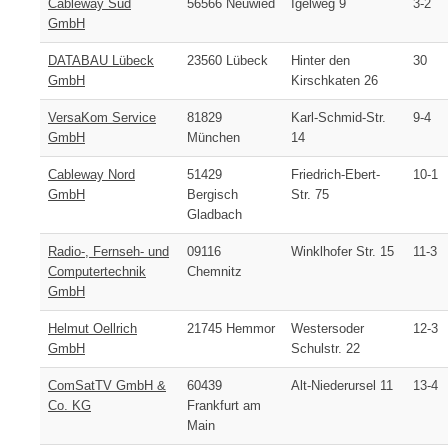
Cableway Süd
56566 Neuwied
Igelweg 9
3-2
GmbH
DATABAU Lübeck
23560 Lübeck
Hinter den
30
GmbH
Kirschkaten 26
VersaKom Service
81829
Karl-Schmid-Str.
9-4
GmbH
München
14
Cableway Nord
51429
Friedrich-Ebert-
10-1
GmbH
Bergisch
Str. 75
Gladbach
Radio-, Fernseh- und
09116
Winklhofer Str. 15
11-3
Computertechnik
Chemnitz
GmbH
Helmut Oellrich
21745 Hemmor
Westersoder
12-3
GmbH
Schulstr. 22
ComSatTV GmbH &
60439
Alt-Niederursel 11
13-4
Co. KG
Frankfurt am
Main