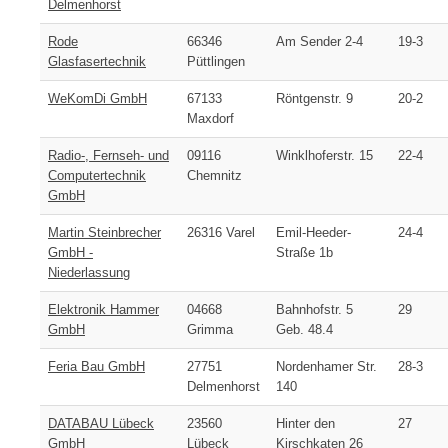
Delmenhorst
Rode
66346
Am Sender 2-4
19-3
Glasfasertechnik
Püttlingen
WeKomDi GmbH
67133
Röntgenstr. 9
20-2
Maxdorf
Radio-, Fernseh- und
09116
Winklhoferstr. 15
22-4
Computertechnik
Chemnitz
GmbH
Martin Steinbrecher
26316 Varel
Emil-Heeder-
24-4
GmbH -
Straße 1b
Niederlassung
Elektronik Hammer
04668
Bahnhofstr. 5
29
GmbH
Grimma
Geb. 48.4
Feria Bau GmbH
27751
Nordenhamer Str.
28-3
Delmenhorst
140
DATABAU Lübeck
23560
Hinter den
27
GmbH
Lübeck
Kirschkaten 26