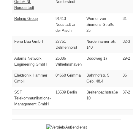
GmbH NL
Norderstedt
Norderstedt
Rehnig Group
91413
Werner-von-
31
Neustadt an
Siemens-Straße
der Aisch
25
Feria Bau GmbH
27751
Nordenhamer Str.
32-3
Delmenhorst
140
Adams Network
26386
Dodoweg 17
29-2
Engineering GmbH
Wilhelmshaven
Elektronik Hammer
04668 Grimma
Bahnhofstr. 5
36
GmbH
Geb. 48.4
SSF
13509 Berlin
Breitenbachstraße
37-2
Telekommunikations-
10
Management GmbH