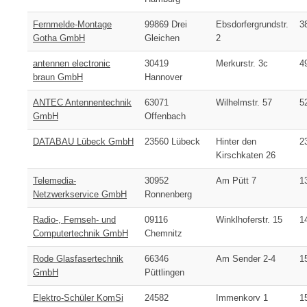
Fernmelde-Montage
99869 Drei
Ebsdorfergrundstr.
3
Gotha GmbH
Gleichen
2
antennen electronic
30419
Merkurstr. 3c
4
braun GmbH
Hannover
ANTEC Antennentechnik
63071
Wilhelmstr. 57
5
GmbH
Offenbach
DATABAU Lübeck GmbH
23560 Lübeck
Hinter den
2
Kirschkaten 26
Telemedia-
30952
Am Pütt 7
1
Netzwerkservice GmbH
Ronnenberg
Radio-, Fernseh- und
09116
Winklhoferstr. 15
1
Computertechnik GmbH
Chemnitz
Rode Glasfasertechnik
66346
Am Sender 2-4
1
GmbH
Püttlingen
Elektro-Schüler KomSi
24582
Immenkorv 1
1