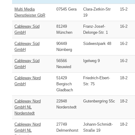
Multi Media
07545 Gera
Clara-Zetkin-Str
15-2
Dienstleister GbR
19
Cableway Süd
81249
Franz-Josef-
16-2
GmbH
München
Delonge-Str. 1
Cableway Süd
90449
Südwestpark 48
16-2
GmbH
Nürnberg
Cableway Süd
56566
Igelweg 9
16-2
GmbH
Neuwied
Cableway Nord
51429
Friedrich-Ebert-
18-2
GmbH
Bergisch
Str. 75
Gladbach
Cableway Nord
22848
Gutenbergring 55c
18-2
GmbH NL
Norderstedt
Norderstedt
Cableway Nord
27749
Johann-Schmidt-
18-2
GmbH NL
Delmenhorst
Straße 19