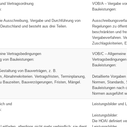
und Vertragsordnung
VOB/A – Vergabe vo
n:
Bauleistungen:
ie Ausschreibung, Vergabe und Durchführung von
Ausschreibungsverfa
 Deutschland und besteht aus drei Teilen.
Regelungen zu öffent
beschränkten und fre
Vergabeverfahren. Ve
Zuschlagskriterien, 
ine Vertragsbedingungen
VOB/C – Allgemeine
ng von Bauleistungen:
Vertragsbedingungen 
Bauleistungen:
estaltung von Bauverträgen, z. B.
n, Abnahmekriterien. Vertragsfristen, Terminplanung,
Detaillierte Vorgabe
 Bauzeiten, Bauverzögerungen, Fristen, Mängel.
Normen, Standards, S
Bauleistungen nach 
Normen ausgeführt we
ich und
Leistungsbilder und 
s:
Leistungsbilder:
Die HOAI definiert v
 Leitfaden, allerdings nicht mehr verbindlich; sie dient
Leistungsbilder