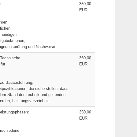
n
350,00
EUR
hren,
lichen,
ihändigen
rgabekriterien,
Eignungsprüfung und Nachweise.
 Technische
350,00
für
EUR
n zu Bauausführung,
pezifikationen, die sicherstellen, dass
dem Stand der Technik und geltenden
rden, Leistungsverzeichnis.
Leistungsphasen:
350,00
EUR
erschiedene