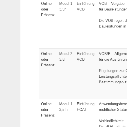
Online
Modul 1
Einführung
VOB – Vergabe- 
oder
3,5h
VOB
für Bauleistunge
Präsenz
Die VOB regelt d
Bauleistungen in
Online
Modul 2
Einführung
VOB/B – Allgeme
oder
3,5h
VOB
für die Ausführu
Präsenz
Regelungen zur G
Leistungspflichte
Bestimmungen zu
Online
Modul 1
Einführung
Anwendungsbere
oder
3,5 h
HOAI
rechtlicher Statu
Präsenz
Verbindlichkeit:
Die HOAI gilt als