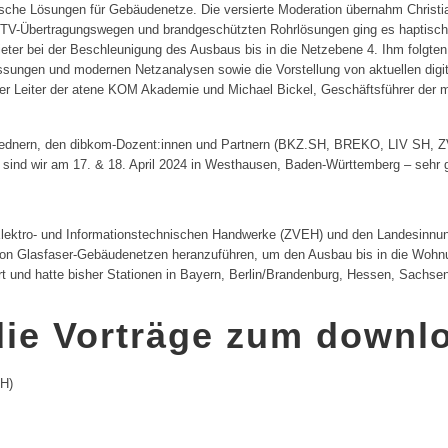
sche Lösungen für Gebäudenetze. Die versierte Moderation übernahm Christi
 TV-Übertragungswegen und brandgeschützten Rohrlösungen ging es haptisch
bieter bei der Beschleunigung des Ausbaus bis in die Netzebene 4. Ihm folgte
en und modernen Netzanalysen sowie die Vorstellung von aktuellen digital
r Leiter der atene KOM Akademie und Michael Bickel, Geschäftsführer der mi
 Rednern, den dibkom-Dozent:innen und Partnern (BKZ.SH, BREKO, LIV SH, Z
so sind wir am 17. & 18. April 2024 in Westhausen, Baden-Württemberg – sehr
ektro- und Informationstechnischen Handwerke (ZVEH) und den Landesinnun
n von Glasfaser-Gebäudenetzen heranzuführen, um den Ausbau bis in die Woh
hrt und hatte bisher Stationen in Bayern, Berlin/Brandenburg, Hessen, Sachse
 die Vorträge zum downl
SH)