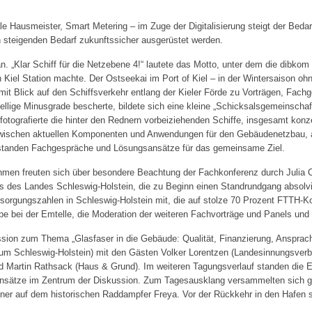
e Hausmeister, Smart Metering – im Zuge der Digitalisierung steigt der Bedar
 steigenden Bedarf zukunftssicher ausgerüstet werden.
n. „Klar Schiff für die Netzebene 4!“ lautete das Motto, unter dem die dibko
el Station machte. Der Ostseekai im Port of Kiel – in der Wintersaison ohn
it Blick auf den Schiffsverkehr entlang der Kieler Förde zu Vorträgen, Fac
tellige Minusgrade bescherte, bildete sich eine kleine „Schicksalsgemeinsch
otografierte die hinter den Rednern vorbeiziehenden Schiffe, insgesamt kon
 zwischen aktuellen Komponenten und Anwendungen für den Gebäudenetzbau, 
standen Fachgespräche und Lösungsansätze für das gemeinsame Ziel.
hmen freuten sich über besondere Beachtung der Fachkonferenz durch Julia Ca
us des Landes Schleswig-Holstein, die zu Beginn einen Standrundgang absolvi
d-Versorgungszahlen in Schleswig-Holstein mit, die auf stolze 70 Prozent FTTH
ope bei der Emtelle, die Moderation der weiteren Fachvorträge und Panels und
ussion zum Thema „Glasfaser in die Gebäude: Qualität, Finanzierung, Ansprac
m Schleswig-Holstein) mit den Gästen Volker Lorentzen (Landesinnungsverban
nd Martin Rathsack (Haus & Grund). Im weiteren Tagungsverlauf standen die
nsätze im Zentrum der Diskussion. Zum Tagesausklang versammelten sich gu
ner auf dem historischen Raddampfer Freya. Vor der Rückkehr in den Hafen