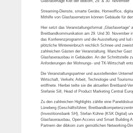
Glasfasertage Kiel der dibkom, 29. & 30. November
Streaming-Dienste, smarte Geräte, Homeoffice, digital
Mithilfe von Glasfasernetzen können Gebäude für den
Hier setzt das Veranstaltungsformat „Glasfasertage“ a
Breitbandkommunikation am 29. Und 30. November in Ki
das Konferenzprogramm und die Ausstellung und lud m
plötzliche Wintereinbruch reichlich Schnee und zweis
zahlreichen Gästen der Veranstaltung. Mancher Gast f
Glasfaserausbau in Gebäuden. An der Schnittstelle
Anforderungen der Wohnungs- und TK-Wirtschaft ent
Die Veranstaltungspartner und ausstellenden Unterne
Wirtschaft, Verkehr, Arbeit, Technologie und Tourism
eröffnete. Hierbei teilte sie die aktuellen Breitban
Stefanie Sill, Head of Product Marketing Central Eur
Zu den zahlreichen Highlights zählte eine Paneldisk
Lüneberg (Geschäftsführer, Breitbandkompetenzzentru
(Investitionsbank SH), Stefan Kühne (KSK Digital) u
Glasfaserausbau, Open Access und Smart Building A
Partnern der dibkom zum gemütlichen Networking-Din