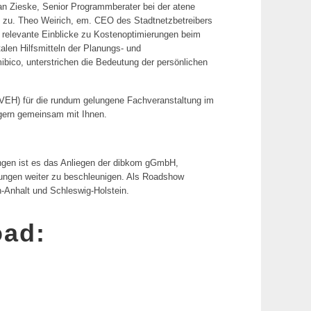
an Zieske, Senior Programmberater bei der atene
 zu. Theo Weirich, em. CEO des Stadtnetzbetreibers
n relevante Einblicke zu Kostenoptimierungen beim
en Hilfsmitteln der Planungs- und
bico, unterstrichen die Bedeutung der persönlichen
VEH) für die rundum gelungene Fachveranstaltung im
 gern gemeinsam mit Ihnen.
gen ist es das Anliegen der dibkom gGmbH,
nungen weiter zu beschleunigen. Als Roadshow
n-Anhalt und Schleswig-Holstein.
oad: