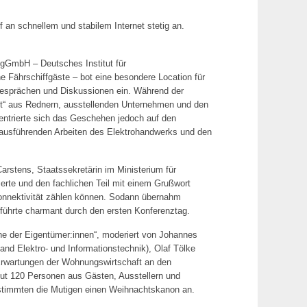
f an schnellem und stabilem Internet stetig an.
m gGmbH – Deutsches Institut für
e Fährschiffgäste – bot eine besondere Location für
hgesprächen und Diskussionen ein. Während der
aft“ aus Rednern, ausstellenden Unternehmen und den
zentrierte sich das Geschehen jedoch auf den
ausführenden Arbeiten des Elektrohandwerks und den
rstens, Staatssekretärin im Ministerium für
erte und den fachlichen Teil mit einem Grußwort
-Konnektivität zählen können. Sodann übernahm
 führte charmant durch den ersten Konferenztag.
he der Eigentümer:innen“, moderiert von Johannes
d Elektro- und Informationstechnik), Olaf Tölke
 Erwartungen der Wohnungswirtschaft an den
t 120 Personen aus Gästen, Ausstellern und
 stimmten die Mutigen einen Weihnachtskanon an.