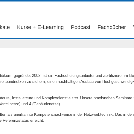
ikate
Kurse + E-Learning
Podcast
Fachbücher
ibkom, gegründet 2002, ist ein Fachschulungsanbieter und Zertifizierer im B
n Breitbandnetzen zu sichern, einen nachhaltigen Ausbau von Hochgeschwindig
teure, Installateure und Komplexdienstleister. Unsere praxisnahen Seminare 
Verteilnetze) und 4 (Gebäudenetze).
 gelten als anerkannte Kompetenznachweise in der Netzwerktechnik. Das in d
 Referenzstatus erreicht.