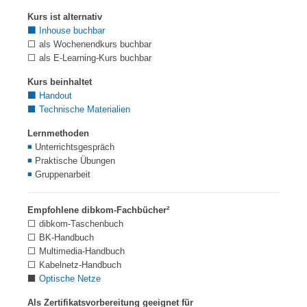
Kurs ist alternativ
⬛
Inhouse buchbar
⬜ als Wochenendkurs buchbar
⬜ als E-Learning-Kurs buchbar
Kurs beinhaltet
⬛
Handout
⬛ Technische Materialien
Lernmethoden
◾
Unterrichtsgespräch
◾
Praktische Übungen
◾
Gruppenarbeit
Empfohlene dibkom-Fachbücher²
⬜ dibkom-Taschenbuch
⬜ BK-Handbuch
⬜ Multimedia-Handbuch
⬜ Kabelnetz-Handbuch
⬛
Optische Netze
Als Zertifikatsvorbereitung geeignet für