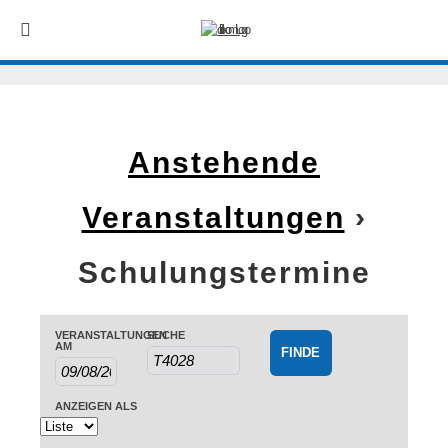
Anstehende
Veranstaltungen
›
Schulungstermine
Veranstaltungen
Veranstaltungen
VERANSTALTUNGEN
SUCHE
Veranstaltung
AM
Suche
Ansichten-
Suche
Navigation
ANZEIGEN ALS
und