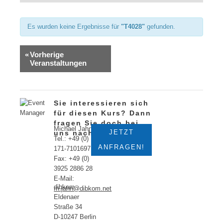
Ansichten,
Es wurden keine Ergebnisse für
"T4028"
gefunden.
Navigation
«
Vorherige
Veranstaltungen
Sie interessieren sich
für diesen Kurs? Dann
fragen Sie doch bei
Michael Jahn
JETZT
uns nach!
Tel.: +49 (0)
ANFRAGEN!
171-7101697
Fax: +49 (0)
3925 2886 28
E-Mail:
dibkom
m.jahn@dibkom.net
Eldenaer
Straße 34
D-10247 Berlin