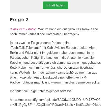
Inhalt laden
Folge 2
“
Coax is my baby”
Warum kann ein gut gebautes Koax-Kabel
noch immer verlässliche Datenraten übertragen?
In der zweiten Folge unserer Podcastreihe
„Tech.Talk.Telekoms“ mit
Cable!vision Europe
stecken Alex,
Erwin und Widar nicht im goldenen, aber doch immerhin im
Faradayschen Käfig. Sie tauchen in die Anatomie koaxialer
Kabel ein und beschäftigen sich damit, warum ein gut gebautes
Koax-Kabel noch immer verlässliche Datenraten übertragen
kann. Weiterhin lernt der aufmerksame Zuhörer, wie man aus
einem koaxialen Anschlusskabel einen effektiven FM-
Radioempfänger macht, und warum man dies vermeiden sollte.
Ihr findet die Folge unter folgender Adresse:
https://open.spotify.com/episode/6AOtlw1JOUDDinUDt187AQ?
si=8llaRgGySFmtUCqGNfmYRQ&nd=1&dlsi=1fe6fea2c4f04eae