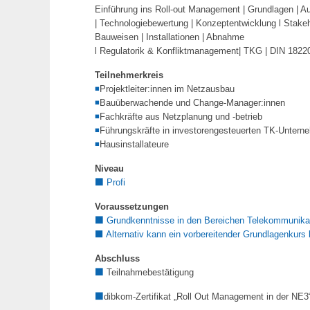
Einführung ins Roll-out Management | Grundlagen | A
| Technologiebewertung | Konzeptentwicklung l Stak
Bauweisen | Installationen | Abnahme
l Regulatorik & Konfliktmanagement| TKG | DIN 18220
Teilnehmerkreis
◾
Projektleiter:innen im Netzausbau
◾
Bauüberwachende und Change-Manager:innen
◾
Fachkräfte aus Netzplanung und -betrieb
◾
Führungskräfte in investorengesteuerten TK-Untern
◾
Hausinstallateure
Niveau
⬛
Profi
Voraussetzungen
⬛
Grundkenntnisse in den Bereichen Telekommunika
⬛ Alternativ kann ein vorbereitender Grundlagenkurs
Abschluss
⬛
Teilnahmebestätigung
⬛
dibkom-Zertifikat „Roll Out Management in der NE3