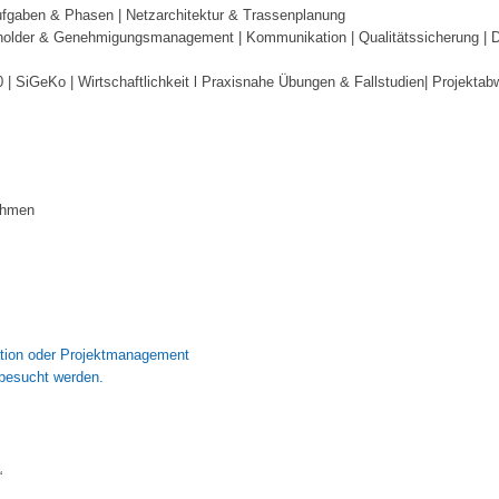
ufgaben & Phasen | Netzarchitektur & Trassenplanung
eholder & Genehmigungsmanagement | Kommunikation | Qualitätssicherung | D
 | SiGeKo | Wirtschaftlichkeit l Praxisnahe Übungen & Fallstudien| Projekta
ehmen
tion oder Projektmanagement
 besucht werden.
“