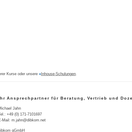
serer Kurse oder unsere
»
Inhouse-Schulungen
.
Ihr Ansprechpartner für Beratung, Vertrieb und Do
Michael Jahn
el.: +49 (0) 171-7101697
E-Mail: m.jahn@dibkom.net
dibkom gGmbH