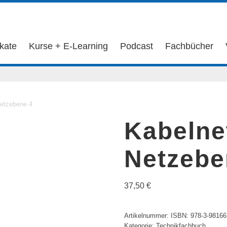
ikate
Kurse + E-Learning
Podcast
Fachbücher
etzebene 4
Kabelne
Netzebe
37,50
€
Artikelnummer:
ISBN: 978-3-98166
Kategorie:
Technikfachbuch