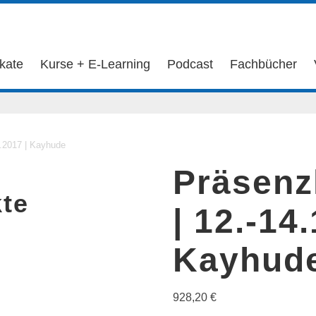
ikate
Kurse + E-Learning
Podcast
Fachbücher
2.2017 | Kayhude
Präsenz
te
| 12.-14
Kayhud
928,20
€