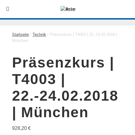
Startseite
/
Technik
/ Präsenzkurs | T4003 | 22.-24.02.2018 |
München
Präsenzkurs |
T4003 |
22.-24.02.2018
| München
928,20
€