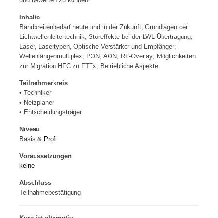
und bewerten zu können.
Inhalte
Bandbreitenbedarf heute und in der Zukunft; Grundlagen der
Lichtwellenleitertechnik; Störeffekte bei der LWL-Übertragung;
Laser, Lasertypen, Optische Verstärker und Empfänger;
Wellenlängenmultiplex; PON, AON, RF-Overlay; Möglichkeiten
zur Migration HFC zu FTTx; Betriebliche Aspekte
Teilnehmerkreis
• Techniker
• Netzplaner
• Entscheidungsträger
Niveau
Basis &
Profi
Voraussetzungen
keine
Abschluss
Teilnahmebestätigung
Kurs ist alternativ