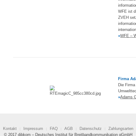
informati
WFE ist d
ZVEH setzt
informati
internatio
»
WFE – Wi
Firma Ad
Die Firma
Umwelttec
»
Adams G
Kontakt
Impressum
FAQ
AGB
Datenschutz
Zahlungsarten
© 2017 dibkom – Deutsches Institut für Breitbandkommunikation gGmbH