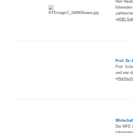
Herr Neub
führenden
zahlreich
»
AND Sol
Prof. Dr.
Prof. Sch
und war da
»
Hochsch
Wirtscha
Die WFE i
Informatio