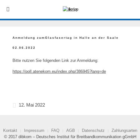
Anmeldung zumGlasfasertag in Halle an der Saale
02.06.2022
Bitte nutzen Sie folgenden Link zur Anmeldung:
https://poll.atenekom.eu/index.php/386945?lang=de
12. Mai 2022
Kontakt
Impressum
FAQ
AGB
Datenschutz
Zahlungsarten
© 2017 dibkom – Deutsches Institut für Breitbandkommunikation gGmbH