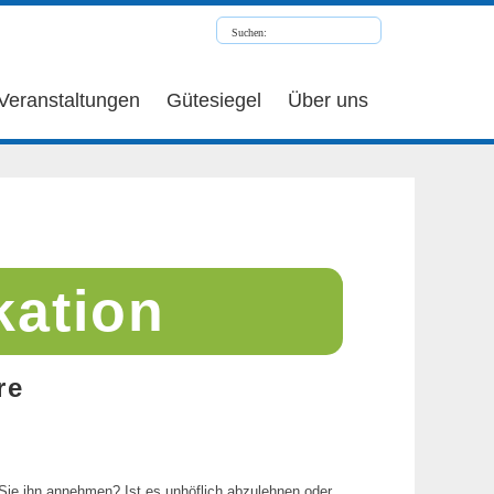
Veranstaltungen
Gütesiegel
Über uns
kation
re
Sie ihn annehmen? Ist es unhöflich abzulehnen oder