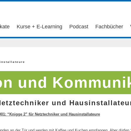
ikate
Kurse + E-Learning
Podcast
Fachbücher
installateure
on und Kommuni
etztechniker und Hausinstallateu
01: “Knigge 2” für Netztechniker und Hausinstallateure
Kunden an der Tür und werden mit Kaffee und Kuchen empfangen. Aber dürfen 