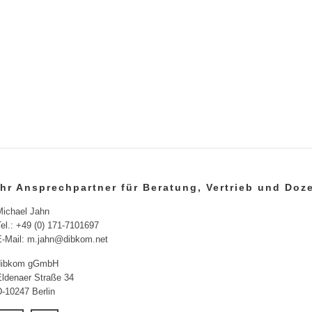
Ihr Ansprechpartner für Beratung, Vertrieb und Do
Michael Jahn
el.: +49 (0) 171-7101697
E-Mail: m.jahn@dibkom.net
dibkom gGmbH
Eldenaer Straße 34
D-10247 Berlin