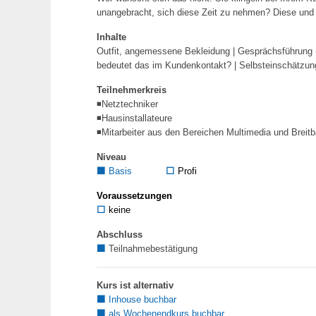
unangebracht, sich diese Zeit zu nehmen? Diese und 
Inhalte
Outfit, angemessene Bekleidung | Gesprächsführung 
bedeutet das im Kundenkontakt? | Selbsteinschätzung
Teilnehmerkreis
◾Netztechniker
◾Hausinstallateure
◾Mitarbeiter aus den Bereichen Multimedia und Breitb
Niveau
⬛
Basis
⬜
Profi
Voraussetzungen
⬜
keine
Abschluss
⬛
Teilnahmebestätigung
Kurs ist alternativ
⬛
Inhouse buchbar
⬛
als Wochenendkurs buchbar