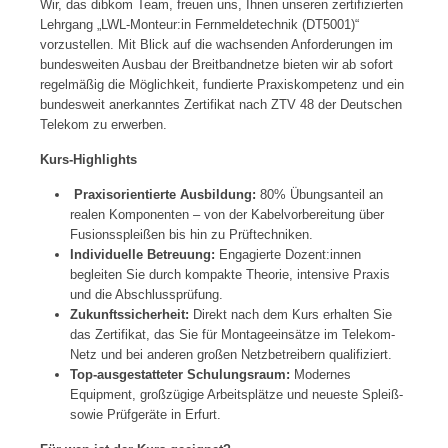
Wir, das dibkom Team, freuen uns, Ihnen unseren zertifizierten
Lehrgang „LWL-Monteur:in Fernmeldetechnik (DT5001)“
vorzustellen. Mit Blick auf die wachsenden Anforderungen im
bundesweiten Ausbau der Breitbandnetze bieten wir ab sofort
regelmäßig die Möglichkeit, fundierte Praxiskompetenz und ein
bundesweit anerkanntes Zertifikat nach ZTV 48 der Deutschen
Telekom zu erwerben.
Kurs-Highlights
Praxisorientierte Ausbildung:
80% Übungsanteil an
realen Komponenten – von der Kabelvorbereitung über
Fusionsspleißen bis hin zu Prüftechniken.
Individuelle Betreuung:
Engagierte Dozent:innen
begleiten Sie durch kompakte Theorie, intensive Praxis
und die Abschlussprüfung.
Zukunftssicherheit:
Direkt nach dem Kurs erhalten Sie
das Zertifikat, das Sie für Montageeinsätze im Telekom-
Netz und bei anderen großen Netzbetreibern qualifiziert.
Top-ausgestatteter Schulungsraum:
Modernes
Equipment, großzügige Arbeitsplätze und neueste Spleiß-
sowie Prüfgeräte in Erfurt.