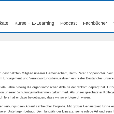
ikate
Kurse + E-Learning
Podcast
Fachbücher
geschätzten Mitglied unserer Gemeinschaft, Herrn Peter Koppenhöfer. Seit 
em Engagement und Verantwortungsbewusstsein ein fester Bestandteil unser
iele Jahre hinweg die organisatorischen Abläufe der dibkom geprägt hat. Er
on unserer Schulungsmaßnahmen gekümmert. Als unser geschätzter Kollege ha
d Herz hat er dazu beigetragen, dass wir so erfolgreich waren.
n reibungslosen Ablauf zahlreicher Projekte. Mit großer Genauigkeit führte er
nserer Unterlagen betraut. Sein langjähriger Einsatz, seine ruhige Art und sein