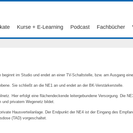
ikate
Kurse + E-Learning
Podcast
Fachbücher
e beginnt im Studio und endet an einer TV-Schaltstelle, bzw. am Ausgang ein
ebene. Sie schließt an die NE1 an und endet an der BK-Verstärkerstelle.
ilnetz. Hier erfolgt eine flächendeckende leitergebundene Versorgung. Die 
m und privatem Wegenetz bildet.
rivate Hausverteilanlage. Der Endpunkt der NE4 ist der Eingang des Empfang
sdose (TAD) vorgeschaltet.