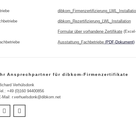
triebe
dibkom_Firmenzertifizierung_LWL_Installati
achbetriebe
dibkom_Rezertifizierung_LWL_Installation
Formular über vorhandene Zertifikate
(Excel
achbetriebe
Ausstattung_Fachbetriebe
(PDF-Dokument)
Ihr Ansprechpartner für dibkom-Firmenzertifikate
Richard Verhülsdonk
Tel.: +49 (0)160 94400856
E-Mail: r.verhuelsdonk@dibkom.net