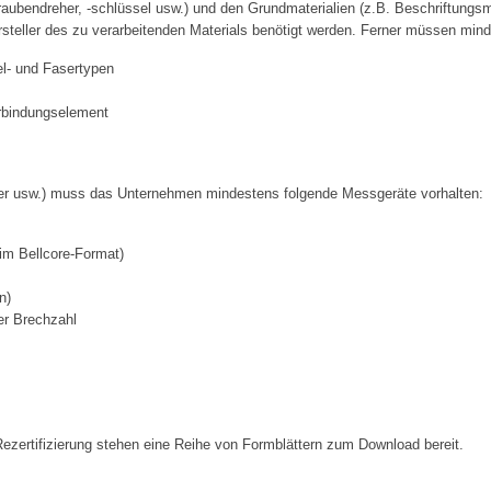
bendreher, -schlüssel usw.) und den Grundmaterialien (z.B. Beschriftungsma
 Hersteller des zu verarbeitenden Materials benötigt werden. Ferner müssen m
el- und Fasertypen
rbindungselement
er usw.) muss das Unternehmen mindestens folgende Messgeräte vorhalten:
im Bellcore-Format)
n)
er Brechzahl
 Rezertifizierung stehen eine Reihe von Formblättern zum Download bereit.