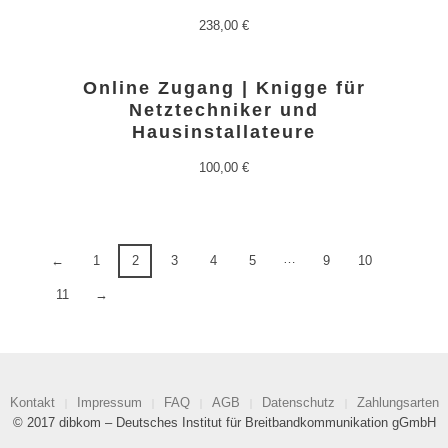
238,00
€
Online Zugang | Knigge für
Netztechniker und
Hausinstallateure
100,00
€
…
←
1
2
3
4
5
9
10
11
→
Kontakt
Impressum
FAQ
AGB
Datenschutz
Zahlungsarten
© 2017 dibkom – Deutsches Institut für Breitbandkommunikation gGmbH